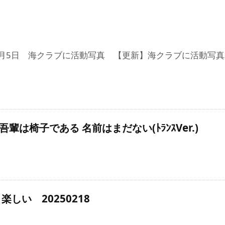
11月5日 海クラブに活動写真 【更新】海クラブに活動写真「20
1 吾輩は椅子である 名前はまだない(ﾄﾗﾝｽVer.)
楽しい 20250218