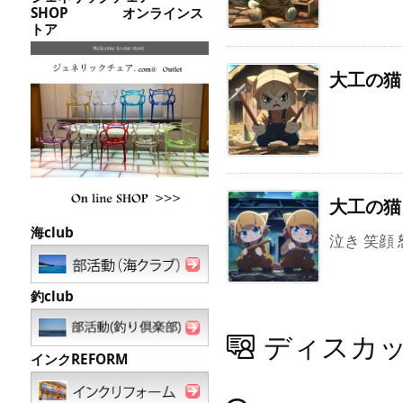
SHOP オンラインス
トア
大工の猫 
大工の猫 
海club
泣き 笑顔
釣club
ディスカ
インクREFORM