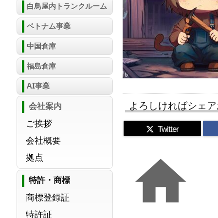
白鳥屋内トランクルーム
ベトナム事業
中国倉庫
福島倉庫
AI事業
よろしければシェア
会社案内
ご挨拶
Twitter
会社概要

拠点
特許・商標
商標登録証
特許証