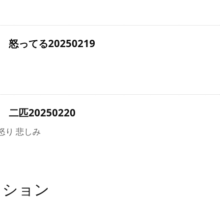
怒ってる20250219
二匹20250220
 怒り 悲しみ
ッション