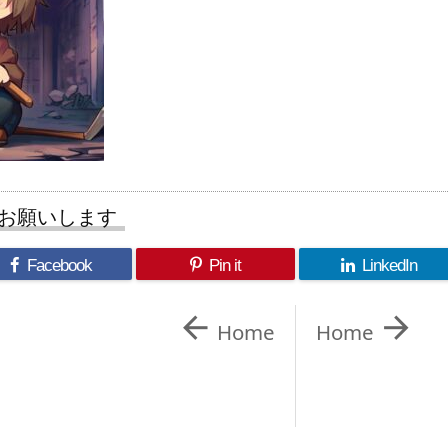
お願いします
Facebook
Pin it
LinkedIn


Home
Home