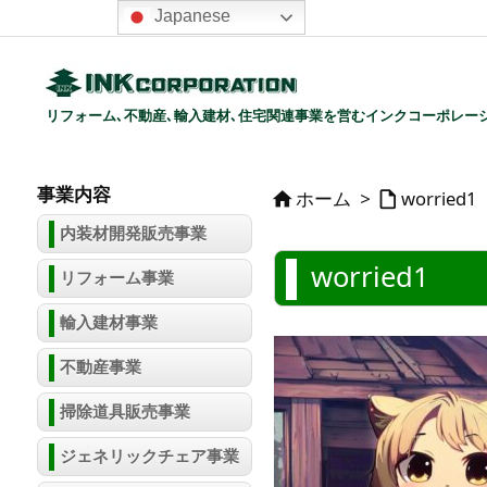
Japanese
リフォーム､不動産､輸入建材､住宅関連事業を営むインクコーポレー
事業内容
ホーム
>
worried1


内装材開発販売事業
worried1
リフォーム事業
輸入建材事業
不動産事業
掃除道具販売事業
ジェネリックチェア事業