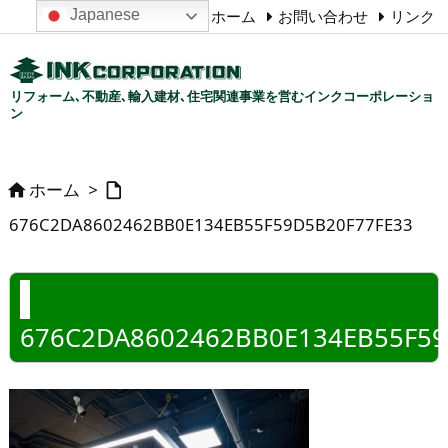
Japanese
ホーム
お問い合わせ
リンク
リフォーム､不動産､輸入建材､住宅関連事業を営むインクコーポレーショ
ン
ホーム
>


676C2DA8602462BB0E134EB55F59D5B20F77FE33
676C2DA8602462BB0E134EB55F59