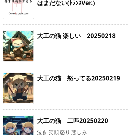
はまだない(ﾄﾗﾝｽVer.)
大工の猫 楽しい 20250218
大工の猫 怒ってる20250219
大工の猫 二匹20250220
泣き 笑顔 怒り 悲しみ