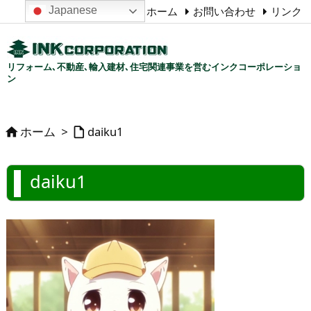
Japanese
ホーム
お問い合わせ
リンク
リフォーム､不動産､輸入建材､住宅関連事業を営むインクコーポレーショ
ン
ホーム
>
daiku1


daiku1