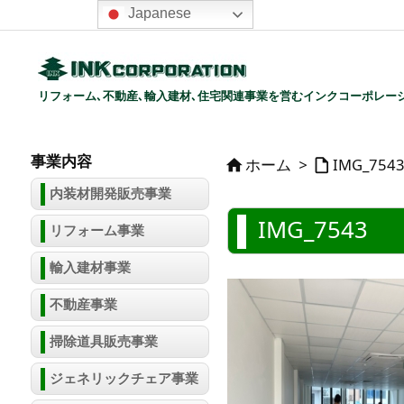
Japanese
リフォーム､不動産､輸入建材､住宅関連事業を営むインクコーポレー
事業内容
ホーム
>
IMG_754


内装材開発販売事業
IMG_7543
リフォーム事業
輸入建材事業
不動産事業
掃除道具販売事業
ジェネリックチェア事業