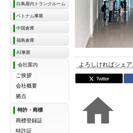
白鳥屋内トランクルーム
ベトナム事業
中国倉庫
福島倉庫
AI事業
よろしければシェア
会社案内
ご挨拶
Twitter
会社概要

拠点
特許・商標
商標登録証
特許証