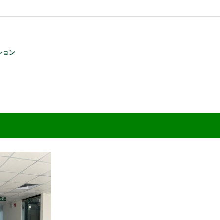
ション
3