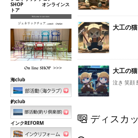
SHOP オンラインス
トア
大工の猫 
大工の猫 
海club
泣き 笑顔
釣club
ディスカ
インクREFORM