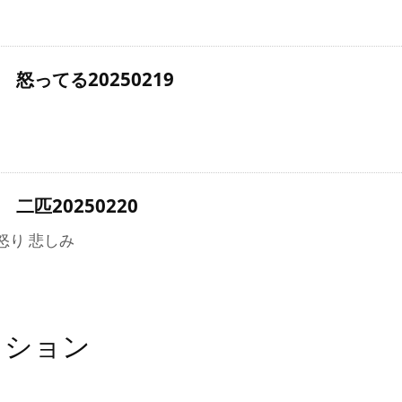
怒ってる20250219
二匹20250220
 怒り 悲しみ
ッション