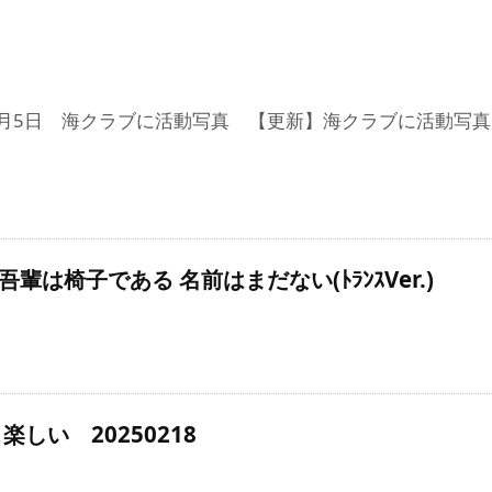
11月5日 海クラブに活動写真 【更新】海クラブに活動写真「20
1 吾輩は椅子である 名前はまだない(ﾄﾗﾝｽVer.)
楽しい 20250218