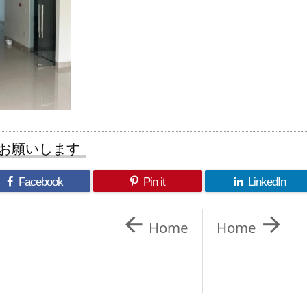
お願いします
Facebook
Pin it
LinkedIn


Home
Home